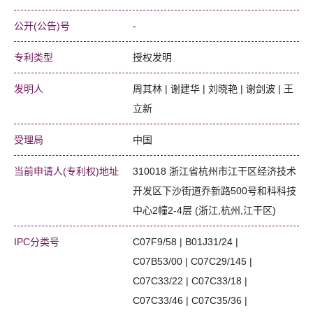
公开(公告)号
-
专利类型
授权发明
发明人
周其林 | 谢建华 | 刘晓艳 | 谢剑波 | 王
立新
受理局
中国
当前申请人(专利权)地址
310018 浙江省杭州市江干区经济技术
开发区下沙街道乔新路500号和科科技
中心2幢2-4层 (浙江,杭州,江干区)
IPC分类号
C07F9/58 | B01J31/24 |
C07B53/00 | C07C29/145 |
C07C33/22 | C07C33/18 |
C07C33/46 | C07C35/36 |