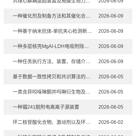
共球心解耦激励装置及角膜生物力学参数测量设备
2026-06-09
一种催化剂及制备方法和其催化合成三丙酮胺的方法
2026-06-09
一种基于纳米抗体-单抗夹心检测新型冠状病毒受体结合区蛋白的均相方法
2026-06-09
一种多层核壳MgAl-LDH电吸附除磷正极材料
2026-06-09
一种任务执行方法、装置、存储介质及电子设备
2026-06-09
基于数据一致性拷贝和共识算法的空管分布式存储中间件
2026-06-05
一类含异吲哚啉酮并吗啉衍生物及其制备方法和用途
2026-06-05
一种镅241脱附电离离子源装置
2026-06-05
环二核苷酸化合物、激动剂以及环二核苷酸化合物的应用、一种药剂
2026-06-02